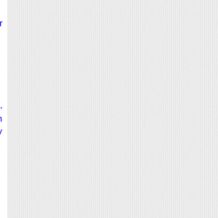
r
,
n
y