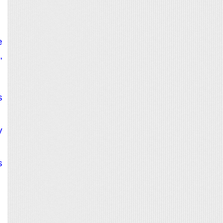
e
,
s
y
s