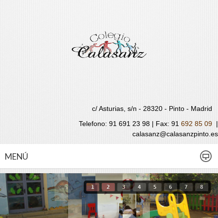
c/ Asturias, s/n - 28320 - Pinto - Madrid
Telefono: 91 691 23 98 | Fax:
91
692 85 09
|
calasanz@calasanzpinto.es
MENÚ
1
2
3
4
5
6
7
8